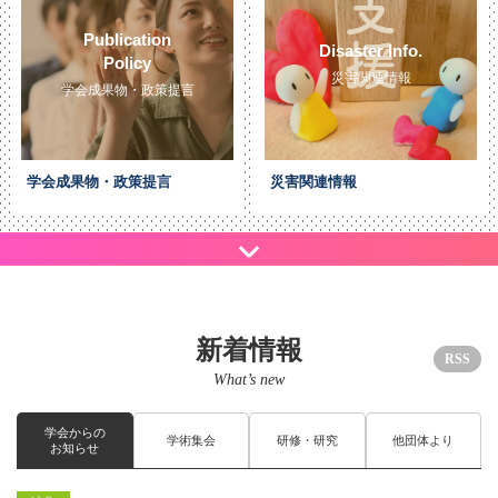
Publication
Disaster Info.
Policy
災害関連情報
学会成果物・政策提言
学会成果物・政策提言
災害関連情報
新着情報
RSS
What’s new
学会からの
学術集会
研修・研究
他団体より
お知らせ