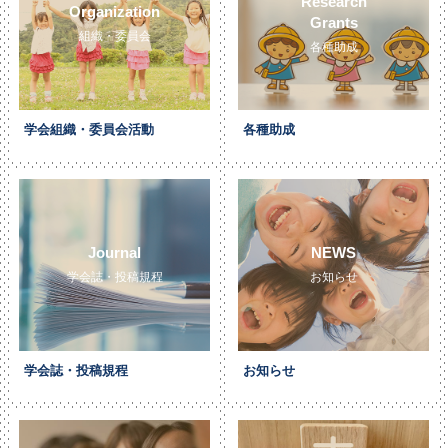
Research
Organization
Grants
組織・委員会
各種助成
学会組織・委員会活動
各種助成
Journal
NEWS
学会誌・投稿規程
お知らせ
学会誌・投稿規程
お知らせ