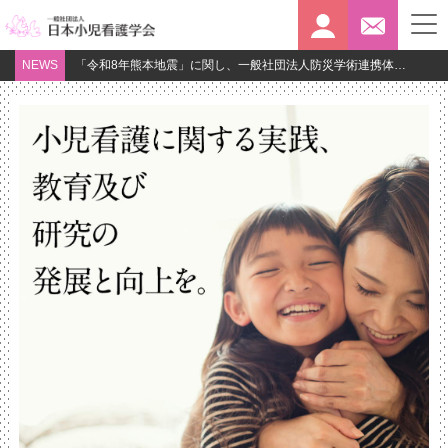
NEWS
「令和8年熊本地震」に関し、一般社団法人防災学術連携体の特設ページ
令和