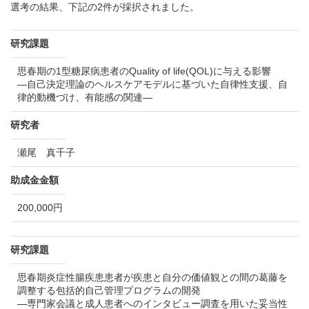
選考の結果、下記の2件が採択されました。
研究課題
思春期の1型糖尿病患者のQuality of life(QOL)に与える影響
―自己決定理論のヘルスケアモデルに基づいた自律性支援、自
律的動機づけ、有能感の関連―
研究者
瀬尾 真千子
助成金金額
200,000円
研究課題
思春期炎症性腸疾患患者が疾患と自分の価値観との間の葛藤を
調整する包括的自己管理プログラムの開発
―専門家会議と成人患者へのインタビュー調査を用いた妥当性