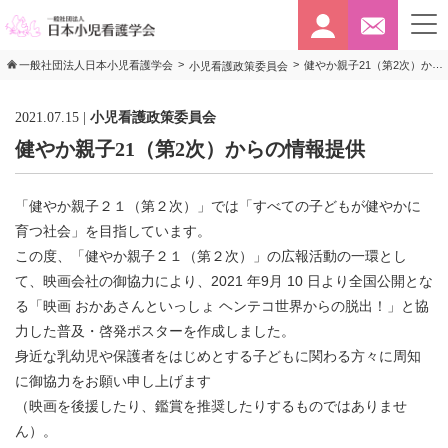
>
>
健やか親子21（第2次）からの情報提供
一般社団法人日本小児看護学会
小児看護政策委員会
2021.07.15
|
小児看護政策委員会
健やか親子21（第2次）からの情報提供
「健やか親子２１（第２次）」では「すべての子どもが健やかに
育つ社会」を目指しています。
この度、「健やか親子２１（第２次）」の広報活動の一環とし
て、映画会社の御協力により、2021 年9月 10 日より全国公開とな
る「映画 おかあさんといっしょ ヘンテコ世界からの脱出！」と協
力した普及・啓発ポスターを作成しました。
身近な乳幼児や保護者をはじめとする子どもに関わる方々に周知
に御協力をお願い申し上げます
（映画を後援したり、鑑賞を推奨したりするものではありませ
ん）。