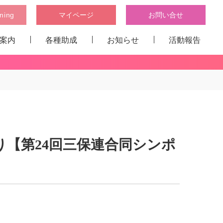
rning
マイページ
お問い合せ
案内
各種助成
お知らせ
活動報告
日本小児看護学会研究助成
日本小児看護学会 国際発表助成
日本小児看護学会 大学院生に対する研究助成
災害支援事業の助成
各種助成申請・報告フォーム
学会成果物
政策提言
研究奨励賞
り【第24回三保連合同シンポ