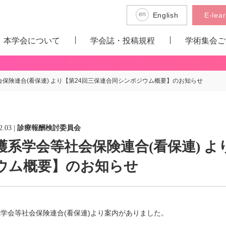
en
English
E-lea
本学会について
学会誌・投稿規程
学術集会ご
日本小児看護学会とは
理事長挨拶
沿革
学会組織・委員会活動
入会のご案内
各種手続き
定款・細則
利益相反管理指針・細則
歴代会長・理事長
名誉会員名簿
社員総会
論文投稿
転載許諾申請
電子ジャーナル
保険連合(看保連) より【第24回三保連合同シンポジウム概要】のお知らせ
2.03
|
診療報酬検討委員会
護系学会等社会保険連合(看保連) よ
ウム概要】のお知らせ
学会等社会保険連合(看保連)より案内がありました。