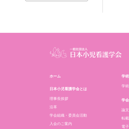
ホーム
学術
学術
日本小児看護学会とは
理事長挨拶
学会
沿革
論文
学会組織・委員会活動
転載
入会のご案内
電子