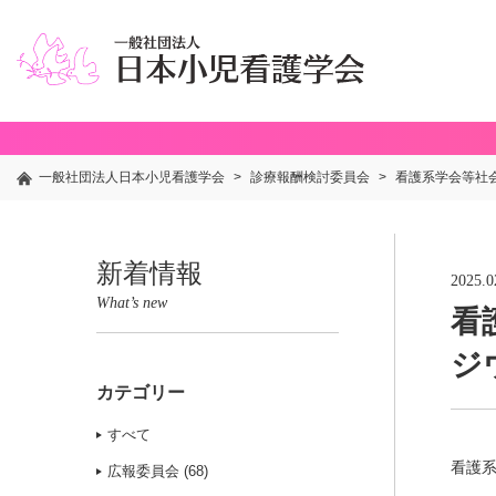
一般社団法人日本小児看護学会
>
診療報酬検討委員会
>
看護系学会等社会
新着情報
2025.0
What’s new
看
ジ
カテゴリー
すべて
看護系
広報委員会 (68)